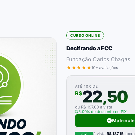
CURSO ONLINE
Decifrando a FCC
Fundação Carlos Chagas
★★★★★
10+ avaliações
ATÉ 10X DE
22,50
R$
ou R$ 197,00 à vista
5.00% de desconto no PIX
Matricul
à vista
R$ 187,15
libera
PIX