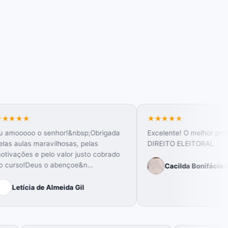
★★★★★
nhor!&nbsp;Obrigada
Excelente! O melhor professor de
ilhosas, pelas
DIREITO ELEITORAL.
o valor justo cobrado
 abençoe&n…
Cacilda Bonifácio de Macedo
lmeida Gil