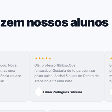
izem nossos alunos
★★★★★
★★★★★
Olá, professor!&nbsp;Que
Eu amooooo o se
fantástico!.Gostaria de te parabenizar
pelas aulas marav
pelas aulas. Assisti 5 aulas de Direito do
motivações e pel
Trabalho e fiz uma bate…
no curso!Deus o
Lilian Rodrigues Silveira
Letícia de A