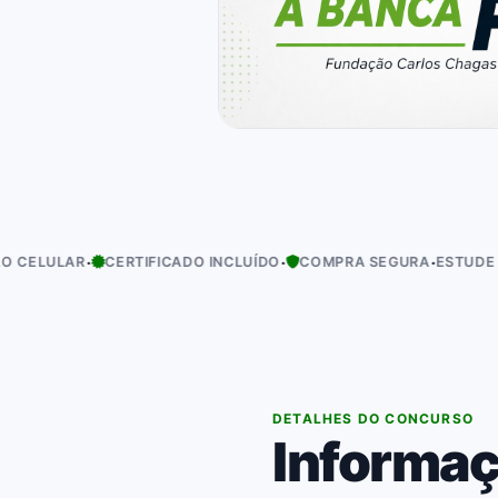
·
·
·
AR
CERTIFICADO INCLUÍDO
COMPRA SEGURA
ESTUDE NO SEU R
01
DETALHES DO CONCURSO
Informaç