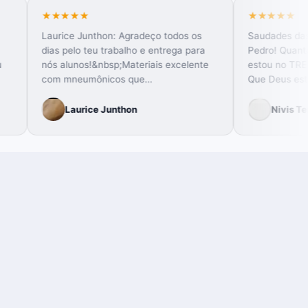
★★★★★
 Pedro!Estou
Laurice Junthon: Agradeço todos os
agem para
dias pelo teu trabalho e entrega para
sinamentos .Sou
nós alunos!&nbsp;Materiais excelente
i o curso em a…
com mneumônicos que…
Laurice Junthon