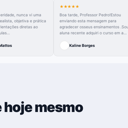
★★★★★
★★★★★
Com toda sinceridade, nunca vi uma
Boa tarde, Professor
mentoria tão realista, objetiva e prática
enviando esta mens
como essa! Orientações diretas ao
agradecer osseus en
ponto, sem firulas…
aluna recente adquir
Patrícia Mattos
Kaline Borges
 hoje mesmo