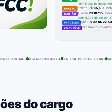
(com 5.00% de desconto)
à vista
R$ 197,00
liber
BOLETO
à vista
R$ 187,15
liber
CARTÃO
(com 5.00% de desconto
Até
10x de R$ 22,5
PARCELAS
Pagamento dividido
2 CARTÕES
·
·
·
ITMO
ACESSO IMEDIATO
ESTUDE PELO CELULAR
CERTIFICAD
ões do cargo