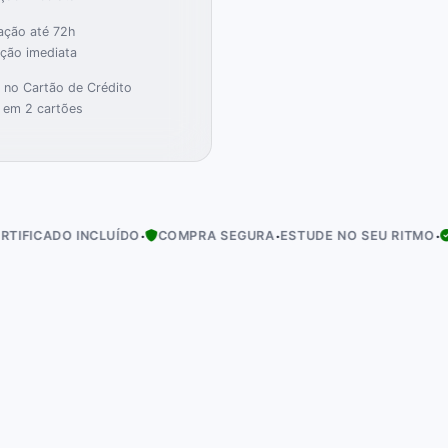
ação até 72h
ação imediata
)
0
no Cartão de Crédito
 em 2 cartões
·
·
·
O INCLUÍDO
COMPRA SEGURA
ESTUDE NO SEU RITMO
ACESSO 