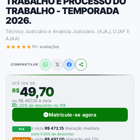
TRABALHO E PROCESSO DO
TRABALHO - TEMPORADA
2026.
Técnico Judiciário e Analista Judiciário. (AJAJ, OJAF E
AJAA)
★★★★★
10+ avaliações
COMPARTILHE
ATÉ 10X DE
49,70
R$
ou R$ 497,00 à vista
5.00% de desconto no PIX
Matricule-se agora
à vista
R$ 472,15
liberação imediata
PIX
(com 5.00% de desconto)
à vista
R$ 497,00
liberação até 72h