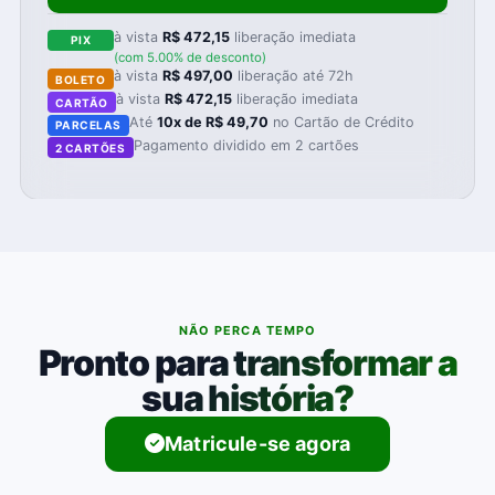
à vista
R$ 472,15
liberação imediata
PIX
(com 5.00% de desconto)
à vista
R$ 497,00
liberação até 72h
BOLETO
à vista
R$ 472,15
liberação imediata
CARTÃO
Até
10x de R$ 49,70
no Cartão de Crédito
PARCELAS
Pagamento dividido em 2 cartões
2 CARTÕES
NÃO PERCA TEMPO
Pronto para transformar a
sua história?
Matricule-se agora