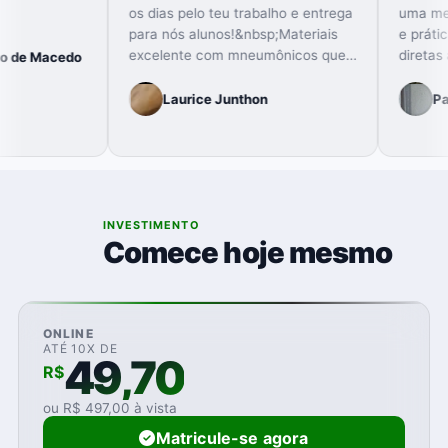
LEITORAL.
os dias pelo teu trabalho e entrega
para nós alunos!&nbsp;Materiais
excelente com mneumônicos que…
da Bonifácio de Macedo
Laurice Junthon
06
INVESTIMENTO
Comece hoje mesmo
ONLINE
ATÉ 10X DE
49,70
R$
ou R$ 497,00 à vista
Matricule-se agora