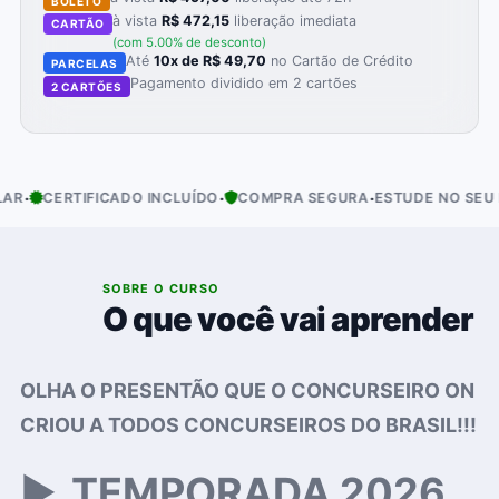
BOLETO
à vista
R$ 472,15
liberação imediata
CARTÃO
(com 5.00% de desconto)
Até
10x de R$ 49,70
no Cartão de Crédito
PARCELAS
Pagamento dividido em 2 cartões
2 CARTÕES
·
·
·
ERTIFICADO INCLUÍDO
COMPRA SEGURA
ESTUDE NO SEU RITMO
01
SOBRE O CURSO
O que você vai aprender
OLHA O PRESENTÃO QUE O CONCURSEIRO ON
CRIOU A TODOS CONCURSEIROS DO BRASIL!!!
▶️
TEMPORADA 2026