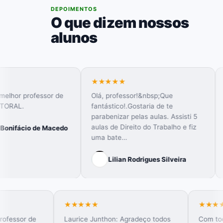
05
DEPOIMENTOS
O que dizem nossos
alunos
★★★★★
★★★★
fessor de
Olá, professor!&nbsp;Que
Eu amo as
fantástico!.Gostaria de te
Eleitoral 
parabenizar pelas aulas. Assisti 5
minha ida
aulas de Direito do Trabalho e fiz
denunciand
 de Macedo
uma bate…
época…
Lilian Rodrigues Silveira
Iara
★★★★★
 O melhor professor de
Laurice Junthon: Agradeço todos