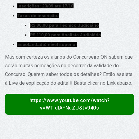
Inscrições: 23/09 até 17/10
Taxas de inscrição:
R$ 90,00 para Técnico Judiciário
R$ 110,00 para Analista Judiciário
Escolaridade: nível superior
Mas com certeza os alunos do Concurseiro ON sabem que
serão muitas nomeações no decorrer da validade do
Concurso. Querem saber todos os detalhes? Então assista
à Live de explicação do edital!! Basta clicar no Link abaixo:
https://www.youtube.com/watch?
v=WTidlAFNqZU&t=940s