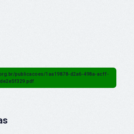
p.org.br/publicacoes/1aa19878-d2a6-498a-acff-
2de2e5f329.pdf
as