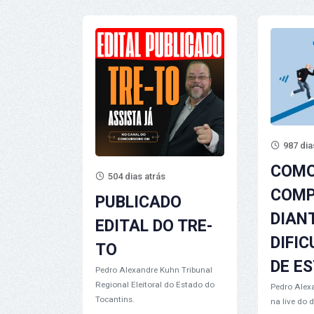
987 dia
COMO
504 dias atrás
COMP
PUBLICADO
DIAN
EDITAL DO TRE-
DIFI
TO
DE E
Pedro Alexandre Kuhn
Tribunal
Regional Eleitoral do Estado do
Pedro Alex
Tocantins.
na live do 