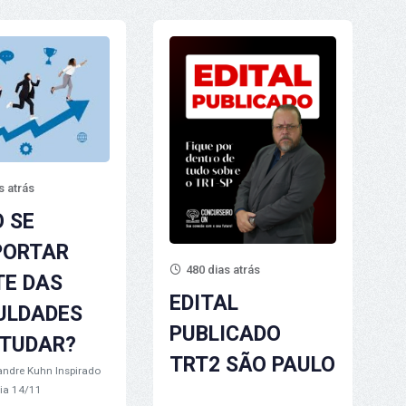
s atrás
 SE
ORTAR
480 dias atrás
TE DAS
EDITAL
CULDADES
PUBLICADO
STUDAR?
TRT2 SÃO PAULO
andre Kuhn
Inspirado
dia 14/11